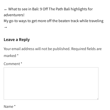
Post
←
What to see in Bali: 9 Off The Path Bali highlights for
adventurers!
navigation
My go-to ways to get more off the beaten track while traveling
→
Leave a Reply
Your email address will not be published.
Required fields are
marked
*
Comment
*
Name
*